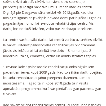
spēku dzīvei atradīs cilvēki, kuri viens otru saprot, jo
pieredzējuši līdzīgu pārdzīvojumus. Rehabilitācijas centru
Dignājā pie Daugavas sāka veidot vēl 2012.gadā, kad tika
noslēgts līgums ar Jēkabpils novada domi par bijušās Dignājas
pagastmājas nomu, lai izveidotu rehabilitācijas centru. Visi
darbi, kas notikuši līdz šim, veikti par ziedotāju līdzekļiem.
Lai centrs varētu sākt darbu, lai centrā varētu uzturēties cilvēki,
lai varētu īstenot psihosociālās rehabilitācijas programmas,
jāveic visi iekšdarbi, lai pilnībā izveidotu 13 numuriņus, 2
nodarbību zāles, ēdamzāli, virtuvi un administratīvās teplas.
"Dzīvības koks" psihosociālo rehabilitāciju onkoloģiskajiem
pacientiem ievieš kopš 2009.gada. Kad to sākām darīt, ticejām,
ka tādai rehabilitācijai jābūt pieejamai ikvienam, kam tā
nepieciešama. Tagad tā ir! Kopš 2018.gada tā ir valsts
apmaksāta programma, kurā var piedalīties gan pacients, gan
tuvinieks.
Kad sākām veidot rehabilitācijas centru, lai radītu pēc iespējas