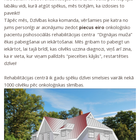
labāku vidi, kurā atgūt spēkus, mēs ticējām, ka izdosies to
paveikt!
Tāpēc mēs, Dzīvības koka komanda, vēršamies pie katra no
jums personīgi ar aicinājumu ziedot
piecus eiro
onkoloģisko
pacientu psihosociālās rehabilitācijas centra “Dignājas muiža”
ēkas pabeigšanai un iekārtošanai. Mēs gribam to pabeigt un
iekārtot, lai tajā brīdī, kas cilvēks uzzina diagnozi, viņš arī zina,
ka ir vieta, kur viņam palīdzēs "piecelties kājās", restartēties
dzīvei!
Rehabilitācijas centrā ik gadu spēku dzīvei smelsies vairāk nekā
1000 cilvēku pēc onkoloģiskas slimības.