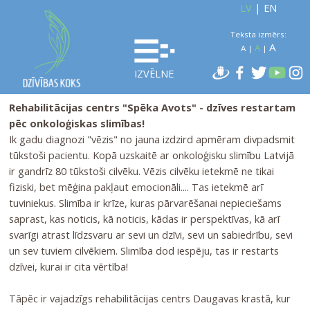
LV
|
EN
Teksta izmērs:
A
A
A
|
|
IZVĒLNE
Rehabilitācijas centrs "Spēka Avots" - dzīves restartam
pēc onkoloģiskas slimības!
Ik gadu diagnozi "vēzis" no jauna izdzird apmēram divpadsmit
tūkstoši pacientu. Kopā uzskaitē ar onkoloģisku slimību Latvijā
ir gandrīz 80 tūkstoši cilvēku. Vēzis cilvēku ietekmē ne tikai
fiziski, bet mēģina pakļaut emocionāli.... Tas ietekmē arī
tuviniekus. Slimība ir krīze, kuras pārvarēšanai nepieciešams
saprast, kas noticis, kā noticis, kādas ir perspektīvas, kā arī
svarīgi atrast līdzsvaru ar sevi un dzīvi, sevi un sabiedrību, sevi
un sev tuviem cilvēkiem. Slimība dod iespēju, tas ir restarts
dzīvei, kurai ir cita vērtība!
Tāpēc ir vajadzīgs rehabilitācijas centrs Daugavas krastā, kur